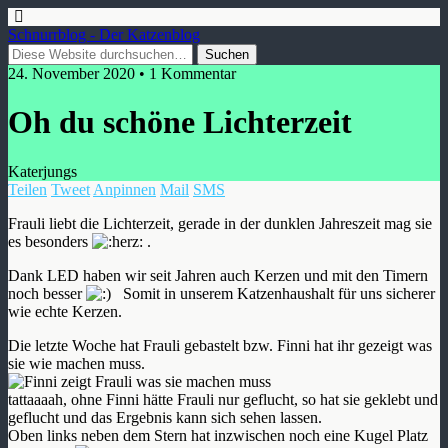
Schnurrblog - Der Katzenblog
24. November 2020 • 1 Kommentar
Oh du schöne Lichterzeit
Katerjungs
Teilen
Tweet
Anpinnen
Mail
SMS
Frauli liebt die Lichterzeit, gerade in der dunklen Jahreszeit mag sie
es besonders
.
Dank LED haben wir seit Jahren auch Kerzen und mit den Timern
noch besser
Somit in unserem Katzenhaushalt für uns sicherer
wie echte Kerzen.
Die letzte Woche hat Frauli gebastelt bzw. Finni hat ihr gezeigt was
sie wie machen muss.
tattaaaah, ohne Finni hätte Frauli nur geflucht, so hat sie geklebt und
geflucht und das Ergebnis kann sich sehen lassen.
Oben links neben dem Stern hat inzwischen noch eine Kugel Platz