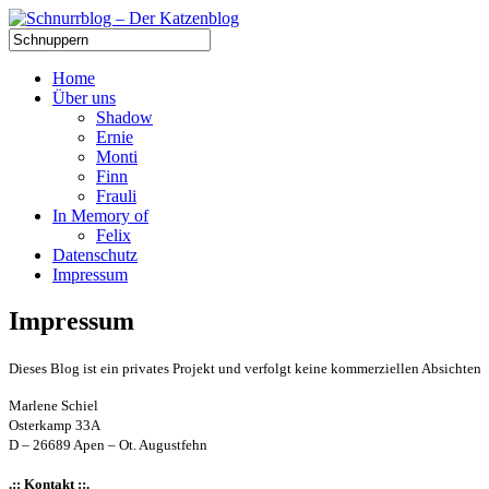
Home
Über uns
Shadow
Ernie
Monti
Finn
Frauli
In Memory of
Felix
Datenschutz
Impressum
Impressum
Dieses Blog ist ein privates Projekt und verfolgt keine kommerziellen Absichten
Marlene Schiel
Osterkamp 33A
D – 26689 Apen – Ot. Augustfehn
.:: Kontakt ::.