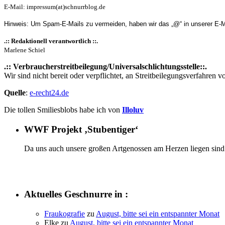
E-Mail: impressum(at)schnurrblog.de
Hinweis: Um Spam-E-Mails zu vermeiden, haben wir das „@“ in unserer E-Mai
.:: Redaktionell verantwortlich ::.
Marlene Schiel
.:: Verbraucherstreitbeilegung/Universalschlichtungsstelle::.
Wir sind nicht bereit oder verpflichtet, an Streitbeilegungsverfahren 
Quelle
:
e-recht24.de
Die tollen Smiliesblobs habe ich von
Illoluv
WWF Projekt ‚Stubentiger‘
Da uns auch unsere großen Artgenossen am Herzen liegen sind 
Aktuelles Geschnurre in :
Fraukografie
zu
August, bitte sei ein entspannter Monat
Elke
zu
August, bitte sei ein entspannter Monat