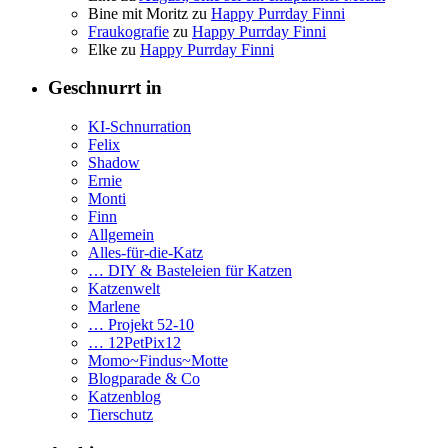
Bine mit Moritz
zu
Happy Purrday Finni
Fraukografie
zu
Happy Purrday Finni
Elke
zu
Happy Purrday Finni
Geschnurrt in
KI-Schnurration
Felix
Shadow
Ernie
Monti
Finn
Allgemein
Alles-für-die-Katz
… DIY & Basteleien für Katzen
Katzenwelt
Marlene
… Projekt 52-10
… 12PetPix12
Momo~Findus~Motte
Blogparade & Co
Katzenblog
Tierschutz