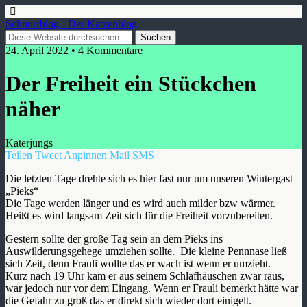
Schnurrblog - Der Katzenblog
24. April 2022 • 4 Kommentare
Der Freiheit ein Stückchen
näher
Katerjungs
Teilen
Tweet
Anpinnen
Mail
SMS
Die letzten Tage drehte sich es hier fast nur um unseren Wintergast
„Pieks“
Die Tage werden länger und es wird auch milder bzw wärmer.
Heißt es wird langsam Zeit sich für die Freiheit vorzubereiten.
Gestern sollte der große Tag sein an dem Pieks ins
Auswilderungsgehege umziehen sollte. Die kleine Pennnase ließ
sich Zeit, denn Frauli wollte das er wach ist wenn er umzieht.
Kurz nach 19 Uhr kam er aus seinem Schlafhäuschen zwar raus,
war jedoch nur vor dem Eingang. Wenn er Frauli bemerkt hätte war
die Gefahr zu groß das er direkt sich wieder dort einigelt.