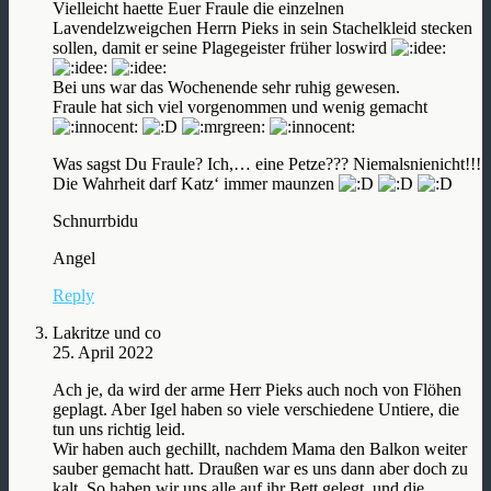
Vielleicht haette Euer Fraule die einzelnen
Lavendelzweigchen Herrn Pieks in sein Stachelkleid stecken
sollen, damit er seine Plagegeister früher loswird
Bei uns war das Wochenende sehr ruhig gewesen.
Fraule hat sich viel vorgenommen und wenig gemacht
Was sagst Du Fraule? Ich,… eine Petze??? Niemalsnienicht!!!
Die Wahrheit darf Katz‘ immer maunzen
Schnurrbidu
Angel
Reply
Lakritze und co
25. April 2022
Ach je, da wird der arme Herr Pieks auch noch von Flöhen
geplagt. Aber Igel haben so viele verschiedene Untiere, die
tun uns richtig leid.
Wir haben auch gechillt, nachdem Mama den Balkon weiter
sauber gemacht hatt. Draußen war es uns dann aber doch zu
kalt. So haben wir uns alle auf ihr Bett gelegt, und die