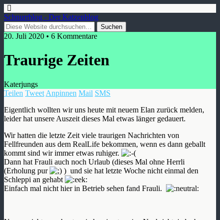
Schnurrblog - Der Katzenblog
20. Juli 2020 • 6 Kommentare
Traurige Zeiten
Katerjungs
Teilen
Tweet
Anpinnen
Mail
SMS
Eigentlich wollten wir uns heute mit neuem Elan zurück melden,
leider hat unsere Auszeit dieses Mal etwas länger gedauert.
Wir hatten die letzte Zeit viele traurigen Nachrichten von
Fellfreunden aus dem RealLife bekommen, wenn es dann geballt
kommt sind wir immer etwas ruhiger.
Dann hat Frauli auch noch Urlaub (dieses Mal ohne Herrli
(Erholung pur
) und sie hat letzte Woche nicht einmal den
Schleppi an gehabt
Einfach mal nicht hier in Betrieb sehen fand Frauli.