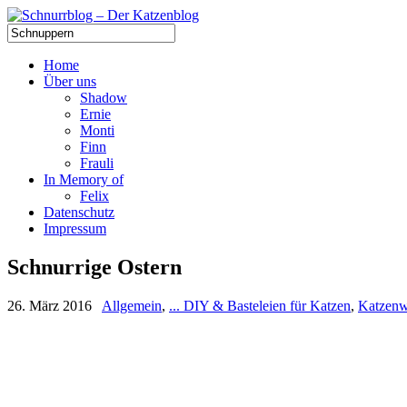
Home
Über uns
Shadow
Ernie
Monti
Finn
Frauli
In Memory of
Felix
Datenschutz
Impressum
Schnurrige Ostern
26. März 2016
Allgemein
,
... DIY & Basteleien für Katzen
,
Katzenw