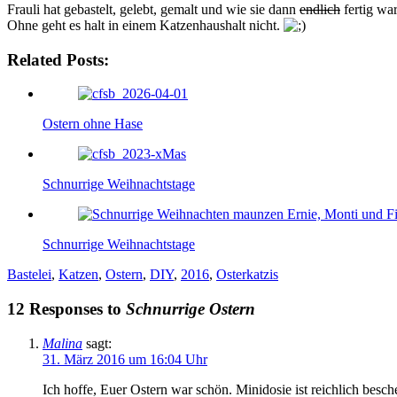
Frauli hat gebastelt, gelebt, gemalt und wie sie dann
endlich
fertig war
Ohne geht es halt in einem Katzenhaushalt nicht.
Related Posts:
Ostern ohne Hase
Schnurrige Weihnachtstage
Schnurrige Weihnachtstage
Bastelei
,
Katzen
,
Ostern
,
DIY
,
2016
,
Osterkatzis
12 Responses to
Schnurrige Ostern
Malina
sagt:
31. März 2016 um 16:04 Uhr
Ich hoffe, Euer Ostern war schön. Minidosie ist reichlich besc