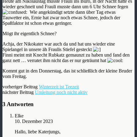
Heute am Nikolaustag musste Frauli ins Büro, in der Nacht hatte es
wieder geschneit und Frauli musste dann um 6 Uhr Schnee fegen
Wie angekündigt setzte dann über Tag etwas
Tauwetter ein, Ernie hat zwar noch etwas Schnee, jedoch der
Spaßfaktor ist schon etwas geringer.
Mögt ihr eigentlich Schnee?
Achja, der Nikokater war auch da und hat uns wieder eine
Spielangel in unsere äh Fraulis Stiefel gesteckt
Finni meint mit Knecht Rubkatz gemaunzt zu haben und fand den
ganz nett … verratet ihm nicht das er nur geträumt hat
Kommt gut in den Donnerstag, das ist schließlich der kleine Bruder
vom Freitag.
vorheriger Beitrag
Winterzeit ist Teezeit
nächster Beitrag
Umleitung noch nicht aktiv
3 Antworten
Elke
10. Dezember 2023
Hallo, liebe Katerjungs,