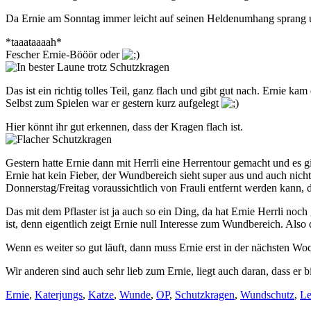
Da Ernie am Sonntag immer leicht auf seinen Heldenumhang sprang un
*taaataaaah*
Fescher Ernie-Bööör oder
Das ist ein richtig tolles Teil, ganz flach und gibt gut nach. Ernie k
Selbst zum Spielen war er gestern kurz aufgelegt
Hier könnt ihr gut erkennen, dass der Kragen flach ist.
Gestern hatte Ernie dann mit Herrli eine Herrentour gemacht und es g
Ernie hat kein Fieber, der Wundbereich sieht super aus und auch nic
Donnerstag/Freitag voraussichtlich von Frauli entfernt werden kann
Das mit dem Pflaster ist ja auch so ein Ding, da hat Ernie Herrli no
ist, denn eigentlich zeigt Ernie null Interesse zum Wundbereich. Also
Wenn es weiter so gut läuft, dann muss Ernie erst in der nächsten 
Wir anderen sind auch sehr lieb zum Ernie, liegt auch daran, dass er bi
Ernie
,
Katerjungs
,
Katze
,
Wunde
,
OP
,
Schutzkragen
,
Wundschutz
,
Le