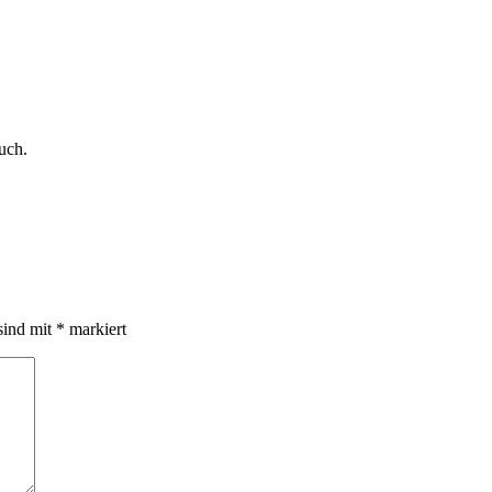
uch.
sind mit
*
markiert