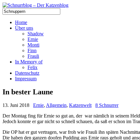
Home
Über uns
Shadow
Ernie
Monti
Finn
Frauli
In Memory of
Felix
Datenschutz
Impressum
In bester Laune
13. Juni 2018
Ernie
,
Allgemein
,
Katzenwelt
8 Schnurrer
Der Montag fing für Ernie so gut an, der war nämlich in seinem Hel
Jedoch konnte er gar nicht so schnell schauen, da saß er schon im Tr
Die OP hat er gut vertragen, war froh wie Frauli ihn späten Nachmitt
Die haben den ganzen doofen Pudding aus Ernie raus geholt und ans