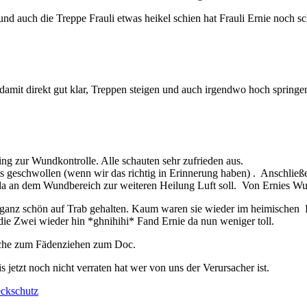
d auch die Treppe Frauli etwas heikel schien hat Frauli Ernie noch 
am damit direkt gut klar, Treppen steigen und auch irgendwo hoch springe
ing zur Wundkontrolle. Alle schauten sehr zufrieden aus.
hts geschwollen (wenn wir das richtig in Erinnerung haben) . Anschlie
, da an dem Wundbereich zur weiteren Heilung Luft soll. Von Ernies 
ch ganz schön auf Trab gehalten. Kaum waren sie wieder im heimischen 
 die Zwei wieder hin *ghnihihi* Fand Ernie da nun weniger toll.
Woche zum Fädenziehen zum Doc.
s jetzt noch nicht verraten hat wer von uns der Verursacher ist.
ckschutz