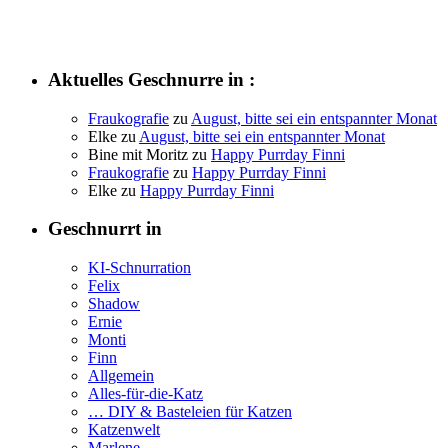
Aktuelles Geschnurre in :
Fraukografie
zu
August, bitte sei ein entspannter Monat
Elke
zu
August, bitte sei ein entspannter Monat
Bine mit Moritz
zu
Happy Purrday Finni
Fraukografie
zu
Happy Purrday Finni
Elke
zu
Happy Purrday Finni
Geschnurrt in
KI-Schnurration
Felix
Shadow
Ernie
Monti
Finn
Allgemein
Alles-für-die-Katz
… DIY & Basteleien für Katzen
Katzenwelt
Marlene