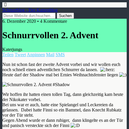
Schnurrblog - Der Katzenblog
6. Dezember 2020 • 4 Kommentare
Schnurrvollen 2. Advent
Katerjungs
Teilen
Tweet
Anpinnen
Mail
SMS
Nun ist schon fast der zweite Advent vorbei und wir wollen euch
noch schnell einen adventlichen Schnurrer da lassen.
Heute darf der Shadow mal bei Ernies Weihnachtsfenster liegen
Wir hoffen ihr hatten einen tollen Tag, dann gleichzeitig kam heute
der Nikokater vorbei.
Bei uns war er auch, hatte eine Spielangel und Leckereien da
gelassen. Dabei hatte Finni so ein Bammel, dass Knecht Rubkatz
vor der Tür steht.
Gegen Abend wurde er dann ruhiger, dann klingelte es an der Tür
und panisch versteckte sich der Finni