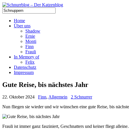
Home
Über uns
Shadow
Ernie
Monti
Finn
Frauli
In Memory of
Felix
Datenschutz
Impressum
Gute Reise, bis nächstes Jahr
22. Oktober 2024
Finn
,
Allgemein
2 Schnurrer
Nun fliegen sie wieder und wir wünschen eine gute Reise, bis nächste
Frauli ist immer ganz fasziniert, Geschnatters und keiner fliegt alle