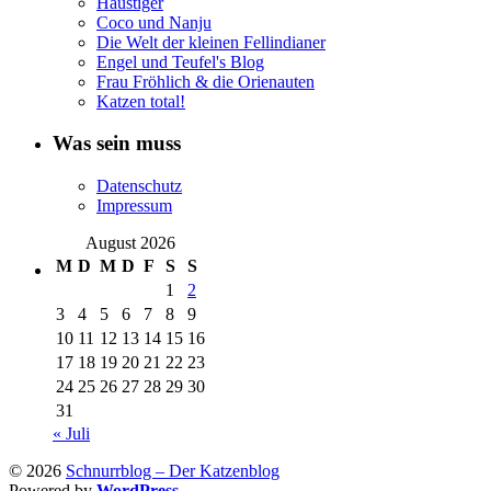
Haustiger
Coco und Nanju
Die Welt der kleinen Fellindianer
Engel und Teufel's Blog
Frau Fröhlich & die Orienauten
Katzen total!
Was sein muss
Datenschutz
Impressum
August 2026
M
D
M
D
F
S
S
1
2
3
4
5
6
7
8
9
10
11
12
13
14
15
16
17
18
19
20
21
22
23
24
25
26
27
28
29
30
31
« Juli
© 2026
Schnurrblog – Der Katzenblog
Powered by
WordPress