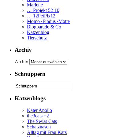
Marlene
… Projekt 52-10
… 12PetPix12
Momo~Findus~Motte
Blogparade & Co
Katzenblog
Tierschutz
Archiv
Archiv
Schnuppern
Katzenblogs
Kater Apollo
the3cats +2
The Swiss Cats
Schatznasen
Alltag mit Frau Katz