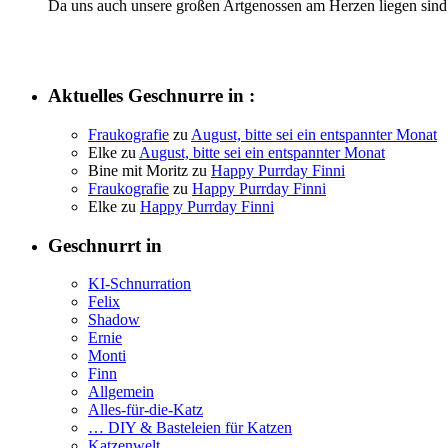
Da uns auch unsere großen Artgenossen am Herzen liegen sind 
Aktuelles Geschnurre in :
Fraukografie
zu
August, bitte sei ein entspannter Monat
Elke
zu
August, bitte sei ein entspannter Monat
Bine mit Moritz
zu
Happy Purrday Finni
Fraukografie
zu
Happy Purrday Finni
Elke
zu
Happy Purrday Finni
Geschnurrt in
KI-Schnurration
Felix
Shadow
Ernie
Monti
Finn
Allgemein
Alles-für-die-Katz
… DIY & Basteleien für Katzen
Katzenwelt