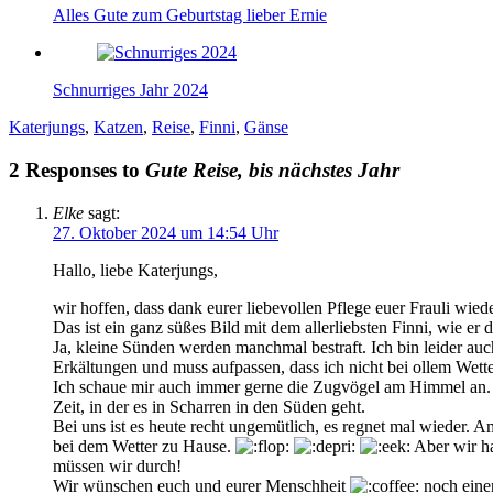
Alles Gute zum Geburtstag lieber Ernie
Schnurriges Jahr 2024
Katerjungs
,
Katzen
,
Reise
,
Finni
,
Gänse
2 Responses to
Gute Reise, bis nächstes Jahr
Elke
sagt:
27. Oktober 2024 um 14:54 Uhr
Hallo, liebe Katerjungs,
wir hoffen, dass dank eurer liebevollen Pflege euer Frauli wied
Das ist ein ganz süßes Bild mit dem allerliebsten Finni, wie er 
Ja, kleine Sünden werden manchmal bestraft. Ich bin leider au
Erkältungen und muss aufpassen, dass ich nicht bei ollem Wett
Ich schaue mir auch immer gerne die Zugvögel am Himmel an. Je
Zeit, in der es in Scharren in den Süden geht.
Bei uns ist es heute recht ungemütlich, es regnet mal wieder. A
bei dem Wetter zu Hause.
Aber wir h
müssen wir durch!
Wir wünschen euch und eurer Menschheit
noch eine