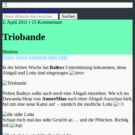
Schnurrblog - Der Katzenblog
2. April 2011 • 15 Kommentare
Triobande
Marlene
Teilen
Tweet
Anpinnen
Mail
SMS
In der letzten Woche hat
Baileys
Unterstützung bekommen, denn
Abigail und Lotta sind eingezogen
Neben Baileys sollte auch noch eine Abigail einziehen. Wie ich im
Dawanda-Shop von
AmoreMiao
nach einer Abigail Ausschau hielt,
fiel mir eine neue Katze auf – nämlich die niedliche Lotta
Schaut euch mal das süße Gesicht an … und die Pfötchen. Richtig
toll