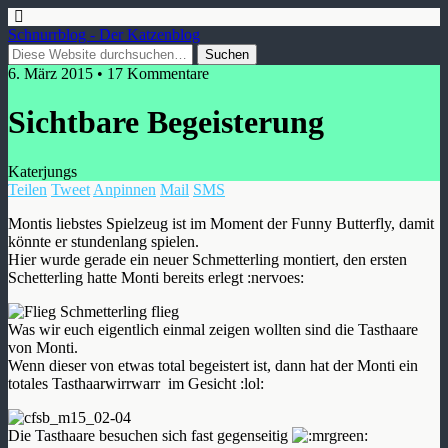
Schnurrblog - Der Katzenblog
6. März 2015 • 17 Kommentare
Sichtbare Begeisterung
Katerjungs
Teilen
Tweet
Anpinnen
Mail
SMS
Montis liebstes Spielzeug ist im Moment der Funny Butterfly, damit
könnte er stundenlang spielen.
Hier wurde gerade ein neuer Schmetterling montiert, den ersten
Schetterling hatte Monti bereits erlegt :nervoes:
Was wir euch eigentlich einmal zeigen wollten sind die Tasthaare
von Monti.
Wenn dieser von etwas total begeistert ist, dann hat der Monti ein
totales Tasthaarwirrwarr im Gesicht :lol:
Die Tasthaare besuchen sich fast gegenseitig