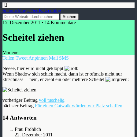
Schnurrblog - Der Katzenblog
15. Dezember 2011 • 14 Kommentare
Scheitel ziehen
Marlene
Teilen
Tweet
Anpinnen
Mail
SMS
Neeee, hier wird nicht gekloppt
Wenn Shadow sich schick macht, dann ist er oftmals nicht nur
klitschnass – nein, er zieht ein oder mehrere Scheitel
vorheriger Beitrag
voll tuschelig
nächster Beitrag
Für einen Catwalk würden wir Platz schaffen
14 Antworten
Frau Fröhlich
22. Dezember 2011