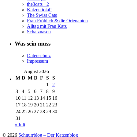
the3cats +2
Katzen total!
The Swiss Cats
Frau Fröhlich & die Orienauten
Alltag mit Frau Katz
Schatznasen
Was sein muss
Datenschutz
Impressum
August 2026
M
D
M
D
F
S
S
1
2
3
4
5
6
7
8
9
10
11
12
13
14
15
16
17
18
19
20
21
22
23
24
25
26
27
28
29
30
31
« Juli
© 2026
Schnurrblog – Der Katzenblog