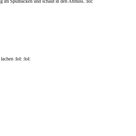
g im Spülbacken und schaut in den Abfluss. :lol:
achen :lol: :lol: