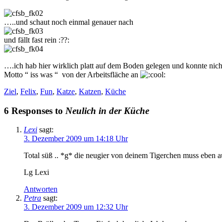
…..und schaut noch einmal genauer nach
und fällt fast rein :??:
….ich hab hier wirklich platt auf dem Boden gelegen und konnte nic
Motto “ iss was “ von der Arbeitsfläche an
Ziel
,
Felix
,
Fun
,
Katze
,
Katzen
,
Küche
6 Responses to
Neulich in der Küche
Lexi
sagt:
3. Dezember 2009 um 14:18 Uhr
Total süß .. *g* die neugier von deinem Tigerchen muss eben a
Lg Lexi
Antworten
Petra
sagt:
3. Dezember 2009 um 12:32 Uhr