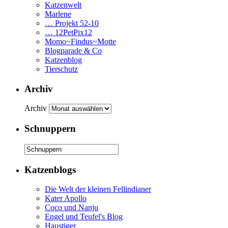
Katzenwelt
Marlene
… Projekt 52-10
… 12PetPix12
Momo~Findus~Motte
Blogparade & Co
Katzenblog
Tierschutz
Archiv
Archiv
Schnuppern
Katzenblogs
Die Welt der kleinen Fellindianer
Kater Apollo
Coco und Nanju
Engel und Teufel's Blog
Haustiger