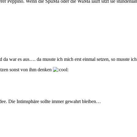
erer Peppino. Wenn die SpüMa oder die WaMa läuft sitzt sie stundenlan
 da war es aus…. da musste ich mich erst einmal setzen, so musste ich l
atzen sonst von ihm denken
Idee. Die Intimsphäre sollte immer gewahrt bleiben…