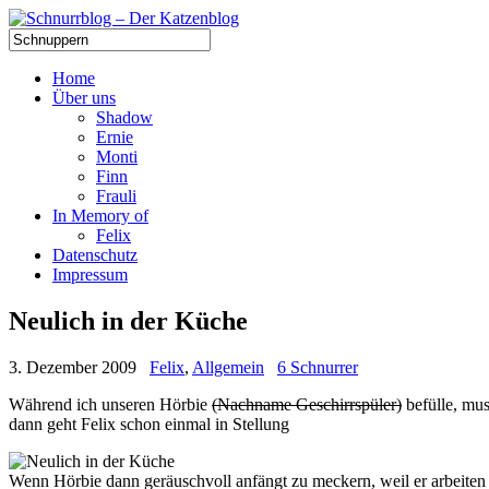
Home
Über uns
Shadow
Ernie
Monti
Finn
Frauli
In Memory of
Felix
Datenschutz
Impressum
Neulich in der Küche
3. Dezember 2009
Felix
,
Allgemein
6 Schnurrer
Während ich unseren Hörbie
(Nachname Geschirrspüler)
befülle, mus
dann geht Felix schon einmal in Stellung
Wenn Hörbie dann geräuschvoll anfängt zu meckern, weil er arbeiten