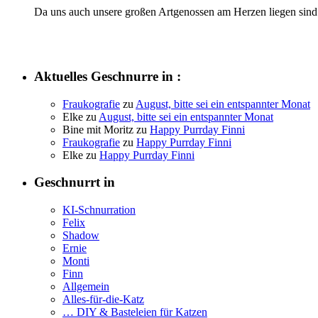
Da uns auch unsere großen Artgenossen am Herzen liegen sind 
Aktuelles Geschnurre in :
Fraukografie
zu
August, bitte sei ein entspannter Monat
Elke
zu
August, bitte sei ein entspannter Monat
Bine mit Moritz
zu
Happy Purrday Finni
Fraukografie
zu
Happy Purrday Finni
Elke
zu
Happy Purrday Finni
Geschnurrt in
KI-Schnurration
Felix
Shadow
Ernie
Monti
Finn
Allgemein
Alles-für-die-Katz
… DIY & Basteleien für Katzen