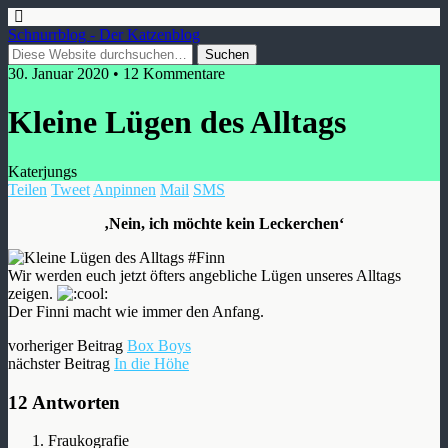
Schnurrblog - Der Katzenblog
30. Januar 2020 • 12 Kommentare
Kleine Lügen des Alltags
Katerjungs
Teilen
Tweet
Anpinnen
Mail
SMS
‚Nein, ich möchte kein Leckerchen‘
Wir werden euch jetzt öfters angebliche Lügen unseres Alltags
zeigen.
Der Finni macht wie immer den Anfang.
vorheriger Beitrag
Box Boys
nächster Beitrag
In die Höhe
12 Antworten
Fraukografie