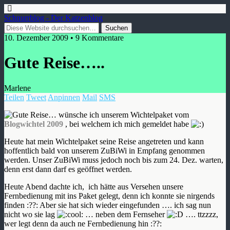
Schnurrblog - Der Katzenblog
10. Dezember 2009 • 9 Kommentare
Gute Reise…..
Marlene
Teilen
Tweet
Anpinnen
Mail
SMS
… wünsche ich unserem Wichtelpaket vom
Blogwichtel 2009
, bei welchem ich mich gemeldet habe
Heute hat mein Wichtelpaket seine Reise angetreten und kann
hoffentlich bald von unserem ZuBiWi in Empfang genommen
werden. Unser ZuBiWi muss jedoch noch bis zum 24. Dez. warten,
denn erst dann darf es geöffnet werden.
Heute Abend dachte ich, ich hätte aus Versehen unsere
Fernbedienung mit ins Paket gelegt, denn ich konnte sie nirgends
finden :??: Aber sie hat sich wieder eingefunden …. ich sag nun
nicht wo sie lag
… neben dem Fernseher
…. ttzzzz,
wer legt denn da auch ne Fernbedienung hin :??: