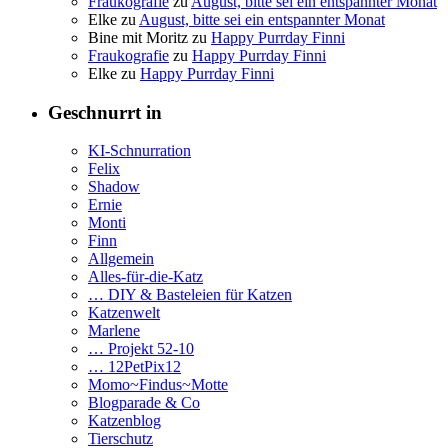
Fraukografie
zu
August, bitte sei ein entspannter Monat
Elke
zu
August, bitte sei ein entspannter Monat
Bine mit Moritz
zu
Happy Purrday Finni
Fraukografie
zu
Happy Purrday Finni
Elke
zu
Happy Purrday Finni
Geschnurrt in
KI-Schnurration
Felix
Shadow
Ernie
Monti
Finn
Allgemein
Alles-für-die-Katz
… DIY & Basteleien für Katzen
Katzenwelt
Marlene
… Projekt 52-10
… 12PetPix12
Momo~Findus~Motte
Blogparade & Co
Katzenblog
Tierschutz