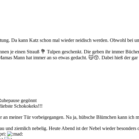
ung. Da kann Katz schon mal wieder neidisch werden. Obwohl bei uns
nen je einen Strauß 💐 Tulpen geschenkt. Die geben ihr immer Bücher, 
. Mamas Mann hat immer an so etwas gedacht. 😽😚. Dabei hieß der g
 Ruhepause gegönnt
rliebste Schokokeks!!!
 er an meiner Tür vorbeigegangen. Na ja, hübsche Blümchen kann ich mi
grau und ziemlich nebelig. Heute Abend ist der Nebel wieder besonders