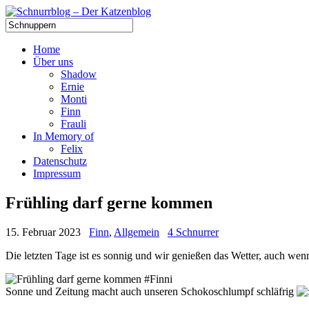
Home
Über uns
Shadow
Ernie
Monti
Finn
Frauli
In Memory of
Felix
Datenschutz
Impressum
Frühling darf gerne kommen
15. Februar 2023
Finn
,
Allgemein
4 Schnurrer
Die letzten Tage ist es sonnig und wir genießen das Wetter, auch wen
Sonne und Zeitung macht auch unseren Schokoschlumpf schläfrig