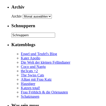
Archiv
Archiv
Schnuppern
Katzenblogs
Engel und Teufel's Blog
Kater Apollo
Die Welt der kleinen Fellindianer
Coco und Nanju
the3cats +2
The Swiss Cats
Alltag mit Frau Katz
Haustiger
Katzen total!
Frau Fröhlich & die Orienauten
Schatznasen
Was sein muss