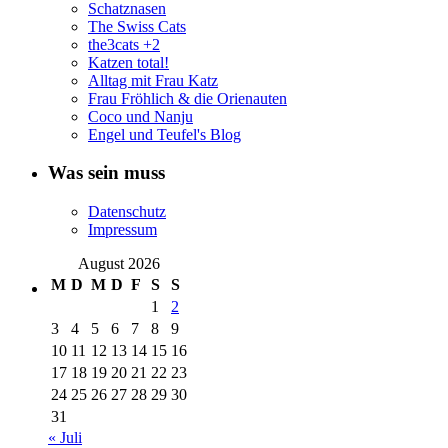
Schatznasen
The Swiss Cats
the3cats +2
Katzen total!
Alltag mit Frau Katz
Frau Fröhlich & die Orienauten
Coco und Nanju
Engel und Teufel's Blog
Was sein muss
Datenschutz
Impressum
August 2026
M
D
M
D
F
S
S
1
2
3
4
5
6
7
8
9
10
11
12
13
14
15
16
17
18
19
20
21
22
23
24
25
26
27
28
29
30
31
« Juli