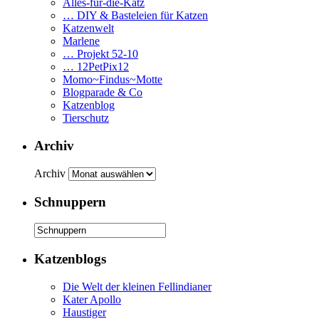
Alles-für-die-Katz
… DIY & Basteleien für Katzen
Katzenwelt
Marlene
… Projekt 52-10
… 12PetPix12
Momo~Findus~Motte
Blogparade & Co
Katzenblog
Tierschutz
Archiv
Archiv
Schnuppern
Katzenblogs
Die Welt der kleinen Fellindianer
Kater Apollo
Haustiger