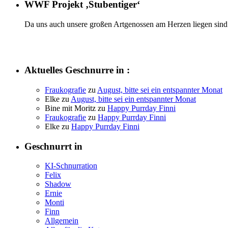
WWF Projekt ‚Stubentiger‘
Da uns auch unsere großen Artgenossen am Herzen liegen sind 
Aktuelles Geschnurre in :
Fraukografie
zu
August, bitte sei ein entspannter Monat
Elke
zu
August, bitte sei ein entspannter Monat
Bine mit Moritz
zu
Happy Purrday Finni
Fraukografie
zu
Happy Purrday Finni
Elke
zu
Happy Purrday Finni
Geschnurrt in
KI-Schnurration
Felix
Shadow
Ernie
Monti
Finn
Allgemein