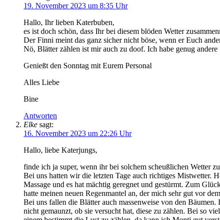
19. November 2023 um 8:35 Uhr
Hallo, Ihr lieben Katerbuben,
es ist doch schön, dass Ihr bei diesem blöden Wetter zusammenr
Der Finni meint das ganz sicher nicht böse, wenn er Euch ander
Nö, Blätter zählen ist mir auch zu doof. Ich habe genug andere
Genießt den Sonntag mit Eurem Personal
Alles Liebe
Bine
Antworten
Elke
sagt:
16. November 2023 um 22:26 Uhr
Hallo, liebe Katerjungs,
finde ich ja super, wenn ihr bei solchem scheußlichen Wetter 
Bei uns hatten wir die letzten Tage auch richtiges Mistwetter. 
Massage und es hat mächtig geregnet und gestürmt. Zum Glüc
hatte meinen neuen Regenmantel an, der mich sehr gut vor dem
Bei uns fallen die Blätter auch massenweise von den Bäumen. 
nicht gemaunzt, ob sie versucht hat, diese zu zählen. Bei so vie
einem bestimmt die Lust zu zählen, da kann ich Monti gut vers