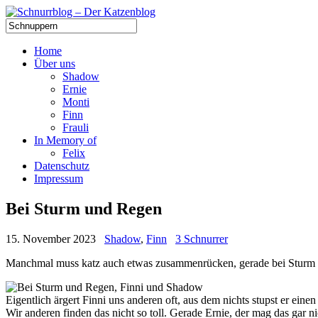
Home
Über uns
Shadow
Ernie
Monti
Finn
Frauli
In Memory of
Felix
Datenschutz
Impressum
Bei Sturm und Regen
15. November 2023
Shadow
,
Finn
3 Schnurrer
Manchmal muss katz auch etwas zusammenrücken, gerade bei Sturm u
Eigentlich ärgert Finni uns anderen oft, aus dem nichts stupst er ei
Wir anderen finden das nicht so toll. Gerade Ernie, der mag das gar n