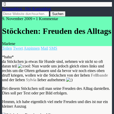
Schnurrblog - Der Katzenblog
9. November 2009 • 1 Kommentar
Stöckchen: Freuden des Alltags
Marlene
Teilen
Tweet
Anpinnen
Mail
SMS
*haha*
da Stöckchen ja etwas für Hunde sind, nehmen wir nicht so oft
daran teil
Nun wurde uns jedoch gleich eines links und
rechts um die Ohren gehauen und da bevor wir noch eines oben
druff kriegen, wollen wir die Stöckchen von der lieben
Fellbande
und der lieben
Sylvia
lieber aufnehmen
Bei diesem Stöckchen soll man seine Freuden des Alltag darstellen.
Dies soll per Text oder per Bild erfolgen.
Hmmm, ich habe eigentlich viel mehr Freuden und dies ist nur ein
kleiner Auszug