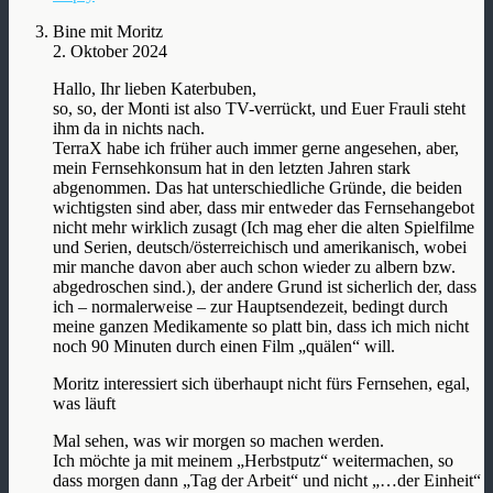
Bine mit Moritz
2. Oktober 2024
Hallo, Ihr lieben Katerbuben,
so, so, der Monti ist also TV-verrückt, und Euer Frauli steht
ihm da in nichts nach.
TerraX habe ich früher auch immer gerne angesehen, aber,
mein Fernsehkonsum hat in den letzten Jahren stark
abgenommen. Das hat unterschiedliche Gründe, die beiden
wichtigsten sind aber, dass mir entweder das Fernsehangebot
nicht mehr wirklich zusagt (Ich mag eher die alten Spielfilme
und Serien, deutsch/österreichisch und amerikanisch, wobei
mir manche davon aber auch schon wieder zu albern bzw.
abgedroschen sind.), der andere Grund ist sicherlich der, dass
ich – normalerweise – zur Hauptsendezeit, bedingt durch
meine ganzen Medikamente so platt bin, dass ich mich nicht
noch 90 Minuten durch einen Film „quälen“ will.
Moritz interessiert sich überhaupt nicht fürs Fernsehen, egal,
was läuft
Mal sehen, was wir morgen so machen werden.
Ich möchte ja mit meinem „Herbstputz“ weitermachen, so
dass morgen dann „Tag der Arbeit“ und nicht „…der Einheit“