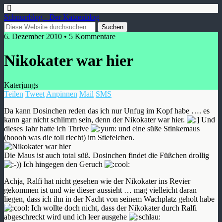
Schnurrblog - Der Katzenblog
6. Dezember 2010 • 5 Kommentare
Nikokater war hier
Katerjungs
Teilen
Tweet
Anpinnen
Mail
SMS
Da kann Dosinchen reden das ich nur Unfug im Kopf habe …. es
kann gar nicht schlimm sein, denn der Nikokater war hier.
Und
dieses Jahr hatte ich Thrive
und eine süße Stinkemaus
(boooh was die toll riecht) im Stiefelchen.
Die Maus ist auch total süß. Dosinchen findet die Füßchen drollig
Ich hingegen den Geruch
Achja, Ralfi hat nicht gesehen wie der Nikokater ins Revier
gekommen ist und wie dieser aussieht … mag vielleicht daran
liegen, dass ich ihn in der Nacht von seinem Wachplatz geholt habe
Ich wollte doch nicht, dass der Nikokater durch Ralfi
abgeschreckt wird und ich leer ausgehe