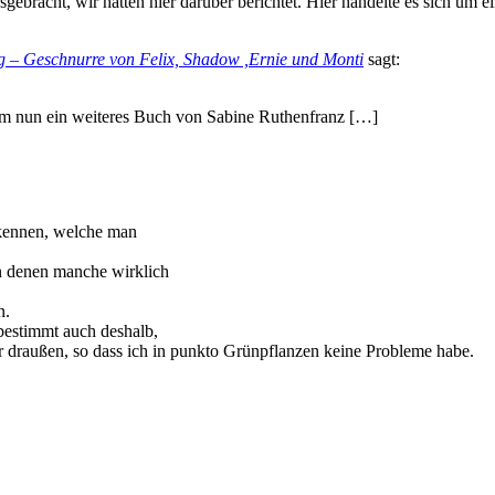
ebracht, wir hatten hier darüber berichtet. Hier handelte es sich um e
log – Geschnurre von Felix, Shadow ,Ernie und Monti
sagt:
am nun ein weiteres Buch von Sabine Ruthenfranz […]
u kennen, welche man
on denen manche wirklich
n.
 bestimmt auch deshalb,
r draußen, so dass ich in punkto Grünpflanzen keine Probleme habe.