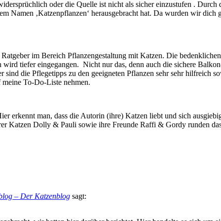
 widersprüchlich oder die Quelle ist nicht als sicher einzustufen . Dur
dem Namen ‚Katzenpflanzen‘ herausgebracht hat. Da wurden wir dich gl
ler Ratgeber im Bereich Pflanzengestaltung mit Katzen. Die bedenklich
wird tiefer eingegangen. Nicht nur das, denn auch die sichere Balkon-
er sind die Pflegetipps zu den geeigneten Pflanzen sehr sehr hilfreich
uf meine To-Do-Liste nehmen.
Hier erkennt man, dass die Autorin (ihre) Katzen liebt und sich ausgie
rer Katzen Dolly & Pauli sowie ihre Freunde Raffi & Gordy runden da
rblog – Der Katzenblog
sagt: