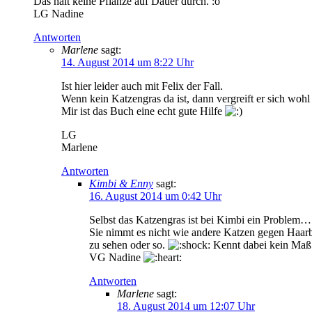
Das hält keine Pflanze auf Dauer durch. :o
LG Nadine
Antworten
Marlene
sagt:
14. August 2014 um 8:22 Uhr
Ist hier leider auch mit Felix der Fall.
Wenn kein Katzengras da ist, dann vergreift er sich wohl
Mir ist das Buch eine echt gute Hilfe
LG
Marlene
Antworten
Kimbi & Enny
sagt:
16. August 2014 um 0:42 Uhr
Selbst das Katzengras ist bei Kimbi ein Problem… :
Sie nimmt es nicht wie andere Katzen gegen Haarbal
zu sehen oder so.
Kennt dabei kein Maß
VG Nadine
Antworten
Marlene
sagt:
18. August 2014 um 12:07 Uhr