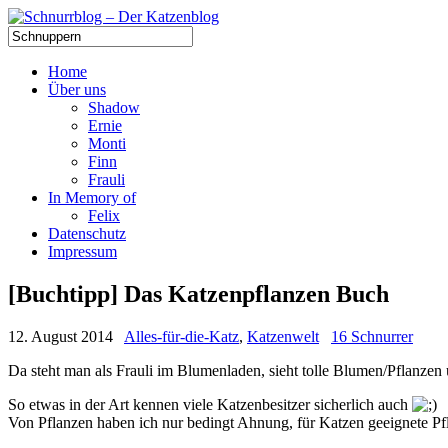
Home
Über uns
Shadow
Ernie
Monti
Finn
Frauli
In Memory of
Felix
Datenschutz
Impressum
[Buchtipp] Das Katzenpflanzen Buch
12. August 2014
Alles-für-die-Katz
,
Katzenwelt
16 Schnurrer
Da steht man als Frauli im Blumenladen, sieht tolle Blumen/Pflanzen 
So etwas in der Art kennen viele Katzenbesitzer sicherlich auch
Von Pflanzen haben ich nur bedingt Ahnung, für Katzen geeignete Pf