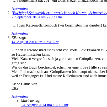
[…] Ruthenfranz hat 2014 ein tolles Katzenpflanzenbuch herausg
Antworten
[Buchtipp] Schnurrifiziert – verrückt nach Katzen | Schnurrb
7. September 2014 um 22:32 Uhr
[…] dem Katzenpflanzenbuch (wir berichteten hier darüber) k
Antworten
Elke
sagt:
14. August 2014 um 11:51 Uhr
Für den Katzenbesitzer ist es echt von Vorteil, die Pflanzen z
zu Hause hinstellen kann.
Viele Katzen vergreifen sich ja gerne an den Grünpflanzen, v
giftig sind.
Wie du das Buch beschreibst, scheint es eine große Hilfe zu sei
Mein Pitti macht sich aus Grünpflanzen überhaupt nichts, aber
weil er Freigänger ist. Und meine Kellerkatzen sind auch imme
Liebe Grüße von
Elke
Antworten
Marlene
sagt:
14. August 2014 um 13:00 Uhr