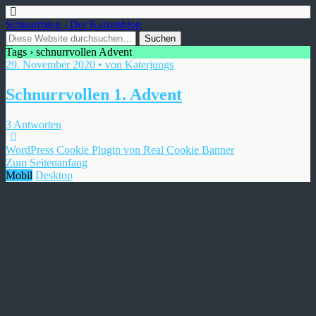
Schnurrblog - Der Katzenblog
Tags › schnurrvollen Advent
29. November 2020 • von Katerjungs
Schnurrvollen 1. Advent
3 Antworten
WordPress Cookie Plugin von Real Cookie Banner
Zum Seitenanfang
Mobil
Desktop