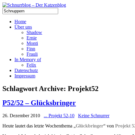
Home
Über uns
Shadow
Ernie
Monti
Finn
Frauli
In Memory of
Felix
Datenschutz
Impressum
Schlagwort Archive:
Projekt52
P52/52 – Glücksbringer
26. Dezember 2010
... Projekt 52-10
Keine Schnurrer
Heute lautet das letzte Wochenthema „
Glückbringer
“ von
Projekt 5