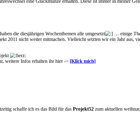
Jahreswechsel eine Glückmünze erhalten. Diese ist immer in meiner Gel
ir haben die diesjährigen Wochenthemen alle umgesetzt
… einige Them
kt 2011 nicht weiter mitmachen. Vielleicht setzten wir ein Jahr aus, vi
ojekt
, weitere Infos erhalten ihr hier ->
[Klick mich]
eitig schaffe ich es das Bild für das
Projekt52
zum aktuellen weihnac