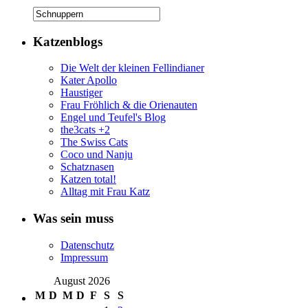
Katzenblogs
Die Welt der kleinen Fellindianer
Kater Apollo
Haustiger
Frau Fröhlich & die Orienauten
Engel und Teufel's Blog
the3cats +2
The Swiss Cats
Coco und Nanju
Schatznasen
Katzen total!
Alltag mit Frau Katz
Was sein muss
Datenschutz
Impressum
August 2026
M
D
M
D
F
S
S