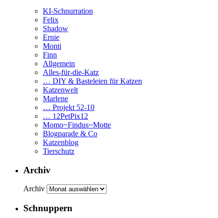
KI-Schnurration
Felix
Shadow
Ernie
Monti
Finn
Allgemein
Alles-für-die-Katz
… DIY & Basteleien für Katzen
Katzenwelt
Marlene
… Projekt 52-10
… 12PetPix12
Momo~Findus~Motte
Blogparade & Co
Katzenblog
Tierschutz
Archiv
Archiv
Schnuppern