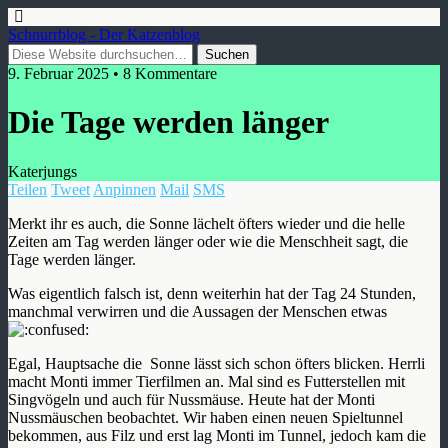
Schnurrblog - Der Katzenblog
9. Februar 2025 • 8 Kommentare
Die Tage werden länger
Katerjungs
Teilen
Tweet
Anpinnen
Mail
SMS
Merkt ihr es auch, die Sonne lächelt öfters wieder und die helle
Zeiten am Tag werden länger oder wie die Menschheit sagt, die
Tage werden länger.
Was eigentlich falsch ist, denn weiterhin hat der Tag 24 Stunden,
manchmal verwirren und die Aussagen der Menschen etwas
Egal, Hauptsache die Sonne lässt sich schon öfters blicken. Herrli
macht Monti immer Tierfilmen an. Mal sind es Futterstellen mit
Singvögeln und auch für Nussmäuse. Heute hat der Monti
Nussmäuschen beobachtet. Wir haben einen neuen Spieltunnel
bekommen, aus Filz und erst lag Monti im Tunnel, jedoch kam die