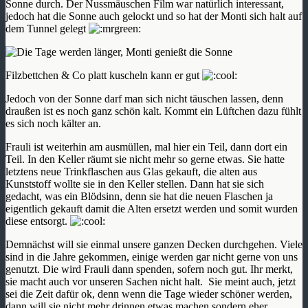
Sonne durch. Der Nussmäuschen Film war natürlich interessant,
jedoch hat die Sonne auch gelockt und so hat der Monti sich halt auf
dem Tunnel gelegt
Filzbettchen & Co platt kuscheln kann er gut
Jedoch von der Sonne darf man sich nicht täuschen lassen, denn
draußen ist es noch ganz schön kalt. Kommt ein Lüftchen dazu fühlt
es sich noch kälter an.
Frauli ist weiterhin am ausmüllen, mal hier ein Teil, dann dort ein
Teil. In den Keller räumt sie nicht mehr so gerne etwas. Sie hatte
letztens neue Trinkflaschen aus Glas gekauft, die alten aus
Kunststoff wollte sie in den Keller stellen. Dann hat sie sich
gedacht, was ein Blödsinn, denn sie hat die neuen Flaschen ja
eigentlich gekauft damit die Alten ersetzt werden und somit wurden
diese entsorgt.
Demnächst will sie einmal unsere ganzen Decken durchgehen. Viele
sind in die Jahre gekommen, einige werden gar nicht gerne von uns
genutzt. Die wird Frauli dann spenden, sofern noch gut. Ihr merkt,
sie macht auch vor unseren Sachen nicht halt. Sie meint auch, jetzt
sei die Zeit dafür ok, denn wenn die Tage wieder schöner werden,
dann will sie nicht mehr drinnen etwas machen sondern eher