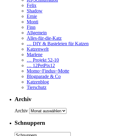
Felix
Shadow
Ernie
Monti
Finn
Allgemein
Alles-für-die-Katz
… DIY & Basteleien für Katzen
Katzenwelt
Marlene
… Projekt 52-10
… 12PetPix12
Momo~Findus~Motte
Blogparade & Co
Katzenblog
Tierschutz
Archiv
Archiv
Schnuppern