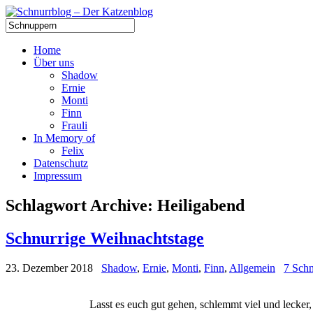
Home
Über uns
Shadow
Ernie
Monti
Finn
Frauli
In Memory of
Felix
Datenschutz
Impressum
Schlagwort Archive:
Heiligabend
Schnurrige Weihnachtstage
23. Dezember 2018
Shadow
,
Ernie
,
Monti
,
Finn
,
Allgemein
7 Schn
Lasst es euch gut gehen, schlemmt viel und lecker