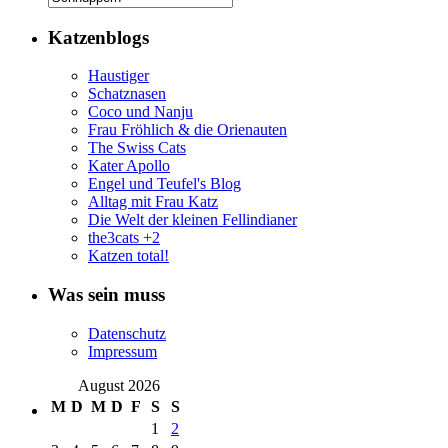
Katzenblogs
Haustiger
Schatznasen
Coco und Nanju
Frau Fröhlich & die Orienauten
The Swiss Cats
Kater Apollo
Engel und Teufel's Blog
Alltag mit Frau Katz
Die Welt der kleinen Fellindianer
the3cats +2
Katzen total!
Was sein muss
Datenschutz
Impressum
August 2026
M
D
M
D
F
S
S
1
2